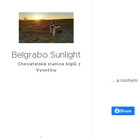
Belgrabo Sunlight
Chovatelská stanice bíglů z
Vysočiny
... a roste
Share